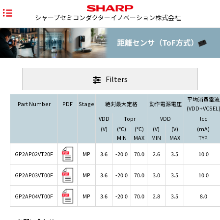
シャープセミコンダクターイノベーション株式会社
Filters
平均消費電流
Part Number
PDF
Stage
絶対最大定格
動作電源電圧
(VDD+VCSEL
VDD
Topr
VDD
lcc
(V)
(℃)
(℃)
(V)
(V)
(mA)
MIN
MAX
MIN
MAX
TYP.
GP2AP02VT20F
MP
3.6
-20.0
70.0
2.6
3.5
10.0
GP2AP03VT00F
MP
3.6
-20.0
70.0
3.0
3.5
10.0
GP2AP04VT00F
MP
3.6
-20.0
70.0
2.8
3.5
8.0