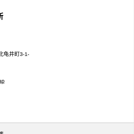
所
龟井町3-1-
ap
策