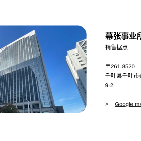
幕张事业
销售据点
〒261-8520
千叶县千叶市
9-2
>
Google m