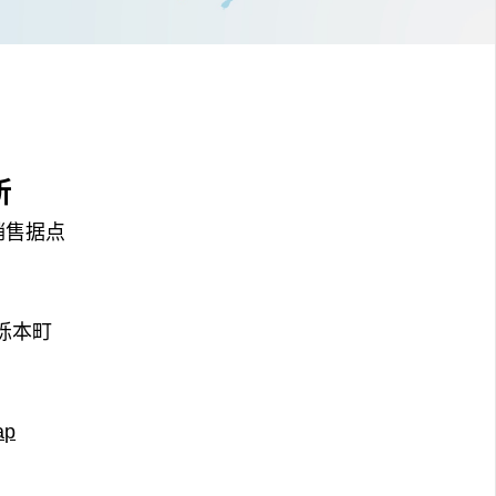
所
 销售据点
栎本町
ap